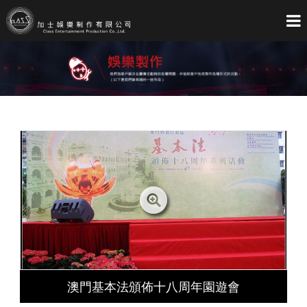
首
關
藝
製
影
音
聯
頁
Home
於
About
人
Artist
作
Entertainment
像
Media
像
Audio
絡
Contact
加
C.E
我
Us
士
們
澳門基本法頒佈十八周年園遊會