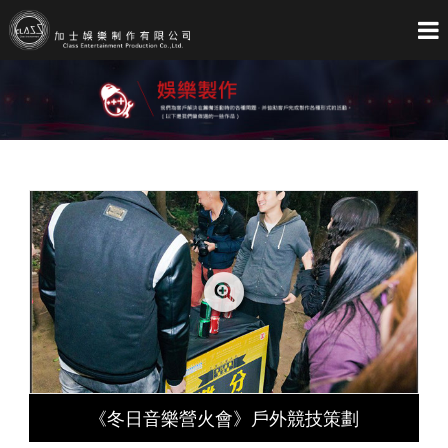
首
關
藝
製
影
音
聯
頁
Home
於
About
人
Artist
作
Entertainment
像
Media
像
Audio
絡
Contact
加
C.E
我
Us
士
們
《冬日音樂營火會》戶外競技策劃