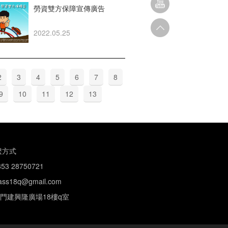
勞資雙方保障宣傳廣告
2022.05.25
2
3
4
5
6
7
8
9
10
11
12
13
繫方式
853 28750721
lass18q@gmail.com
門建興隆廣場18樓q室