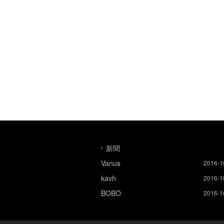
新聞
Vanus
2016-1
kavh
2016-1
BOBO
2016-1