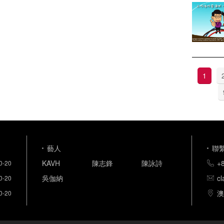
1
藝人
聯
KAVH
陳志鋒
陳詠詩
+
0-20
吳伽納
c
0-20
澳
0-20