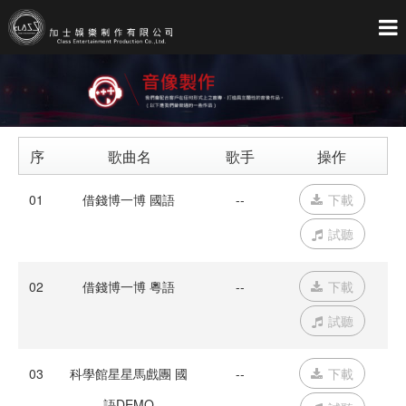
首
關
藝
製
影
音
聯
頁
Home
於
About
人
Artist
作
Entertainment
像
Media
像
Audio
絡
Contact
加
C.E
我
Us
序
歌曲名
歌手
操作
士
們
號
01
借錢博一博 國語
--
下載
試聽
02
借錢博一博 粵語
--
下載
試聽
03
科學館星星馬戲團 國
--
下載
語DEMO