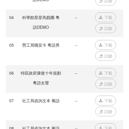
試聽
04
科學館星星馬戲團 粵
--
下載
語DEMO
試聽
05
勞工局職安卡 粵語男
--
下載
試聽
06
特區政府康復十年規劃
--
下載
粵語女聲
試聽
07
社工局咨詢文本 葡語
--
下載
試聽
08
社工局咨詢文本 葡語
--
下載