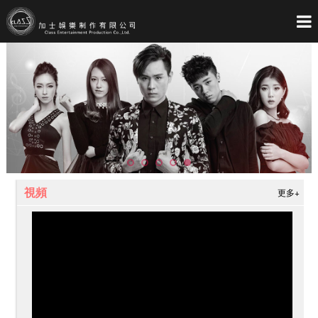
首
關
藝
製
影
音
聯
頁
Home
於
About
人
Artist
作
Entertainment
像
Media
像
Audio
絡
Contact
加
C.E
我
Us
士
們
視頻
更多+