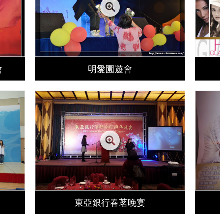
會
明愛園遊會
東亞銀行春茗晚宴